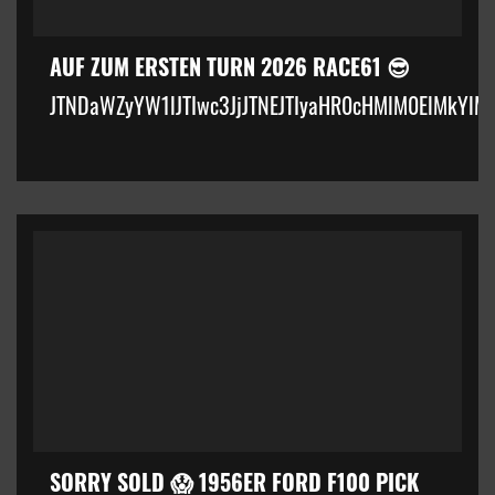
AUF ZUM ERSTEN TURN 2026 RACE61 😎
JTNDaWZyYW1lJTIwc3JjJTNEJTIyaHR0cHMlM0ElMkYlM
SORRY SOLD 😱 1956ER FORD F100 PICK