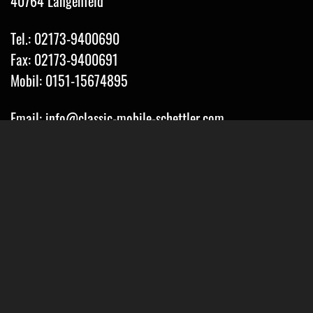
40764 Langenfeld
Tel.: 02173-9400690
Fax: 02173-9400691
Mobil: 0151-15674895
Email: info@classic-mobile-schettler.com
Öffnungszeiten
Mo-Fr 13-18 Uhr (nur nach Vereinbarung)
Sa geschlossen
Oder Terminvereinbarung