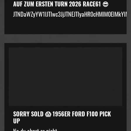
AUF ZUM ERSTEN TURN 2026 RACE61 😎
JTNDaWZyYW1lJTIwc3JjJTNEJTIyaHR0cHMlM0ElMkYlM
SORRY SOLD 😱 1956ER FORD F100 PICK
UP
Na du ahnst es nicht....