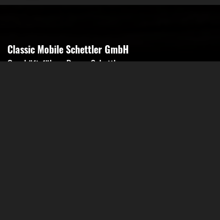
Classic Mobile Schettler GmbH
Geschäftsführer Ronny Schettler
Friedrich-Krupp-Str. 14
40764 Langenfeld
Tel.: 02173-9400690
Fax: 02173-9400691
Mobil: 0151-15674895
Email: info@classic-mobile-schettler.com
Öffnungszeiten