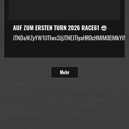
AUF ZUM ERSTEN TURN 2026 RACE61 😎
JTNDaWZyYW1lJTIwc3JjJTNEJTIyaHR0cHMlM0ElMkYlM
Mehr