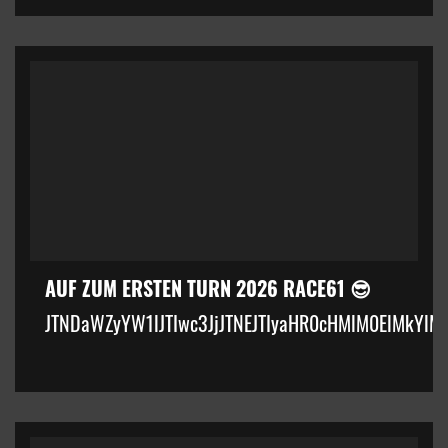
AUF ZUM ERSTEN TURN 2026 RACE61 😎
JTNDaWZyYW1lJTIwc3JjJTNEJTIyaHR0cHMlM0ElMkYlM