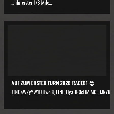
… ihr erster 1/8 Mile...
AUF ZUM ERSTEN TURN 2026 RACE61 😎
JTNDaWZyYW1lJTIwc3JjJTNEJTIyaHR0cHMlM0ElMkYlM