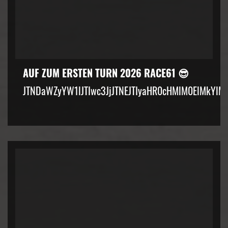
AUF ZUM ERSTEN TURN 2026 RACE61 😎
JTNDaWZyYW1lJTIwc3JjJTNEJTIyaHR0cHMlM0ElMkYlM