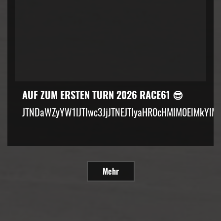
AUF ZUM ERSTEN TURN 2026 RACE61 😎
JTNDaWZyYW1lJTIwc3JjJTNEJTIyaHR0cHMlM0ElMkYlM
Mehr