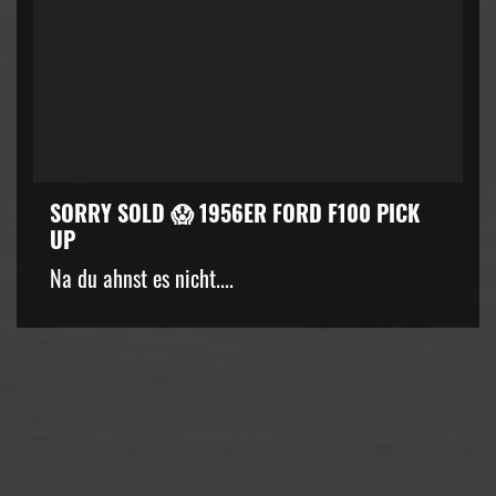
SORRY SOLD 😱 1956ER FORD F100 PICK
UP
kZ3d3cuZmFjZWJvb2suY29tJTJGcGx1Z2lucyUyRnZpZGVvLnB
Na du ahnst es nicht....