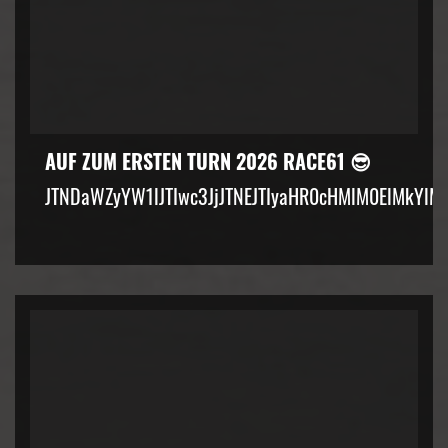
AUF ZUM ERSTEN TURN 2026 RACE61 😎
JTNDaWZyYW1lJTIwc3JjJTNEJTIyaHR0cHMlM0ElMkYlM