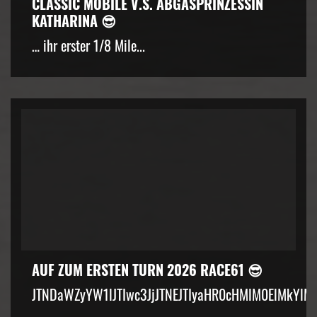
CLASSIC MOBILE V.S. ABGASPRINZESSIN
KATHARINA 😎
… ihr erster 1/8 Mile...
AUF ZUM ERSTEN TURN 2026 RACE61 😎
JTNDaWZyYW1lJTIwc3JjJTNEJTIyaHR0cHMlM0ElMkYlM