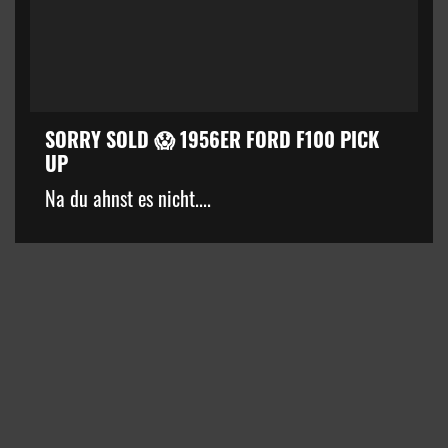
SORRY SOLD 😱 1956ER FORD F100 PICK
UP
kZ3d3cuZmFjZWJvb2suY29tJTJGcGx1Z2lucyUyRnZpZGVvLnB
Na du ahnst es nicht....