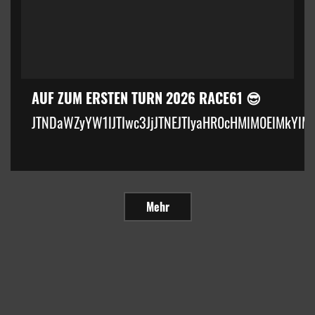
AUF ZUM ERSTEN TURN 2026 RACE61 😎
JTNDaWZyYW1lJTIwc3JjJTNEJTIyaHR0cHMlM0ElMkYlM
Mehr