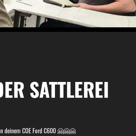
R SATTLEREI B
en an deinem COE Ford C600 🤗🤗🤗