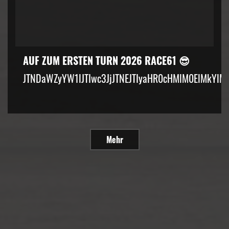
AUF ZUM ERSTEN TURN 2026 RACE61 😎
JTNDaWZyYW1lJTIwc3JjJTNEJTIyaHR0cHMlM0ElMkYlM
Mehr