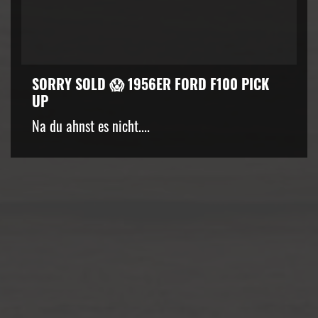
SORRY SOLD 😱 1956ER FORD F100 PICK
UP
kZ3d3cuZmFjZWJvb2suY29tJTJGcGx1Z2lucyUyRnZpZGVvLnB
Na du ahnst es nicht....