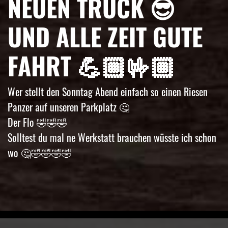
NEUEN TRUCK 😎
UND ALLE ZEIT GUTE
FAHRT 💪🏼🤟🏼
Wer stellt den Sonntag Abend einfach so einen Riesen
Panzer auf unseren Parkplatz 🤔
Der Flo 🤣🤣🤣
Solltest du mal ne Werkstatt brauchen wüsste ich schon
wo 🤔🤣🤣🤣🤣