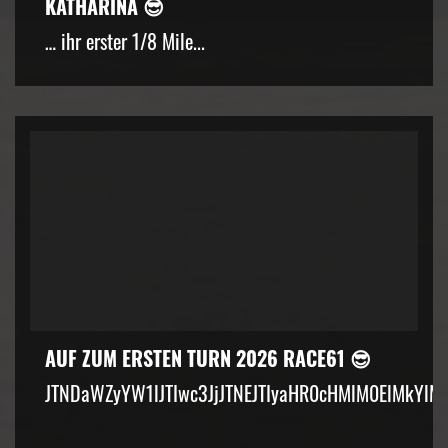
KATHARINA 😎
… ihr erster 1/8 Mile...
AUF ZUM ERSTEN TURN 2026 RACE61 😎
JTNDaWZyYW1lJTIwc3JjJTNEJTIyaHR0cHMlM0ElMkYlM