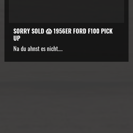
SORRY SOLD 😱 1956ER FORD F100 PICK
UP
kZ3d3cuZmFjZWJvb2suY29tJTJGcGx1Z2lucyUyRnZpZGVvLnB
Na du ahnst es nicht....