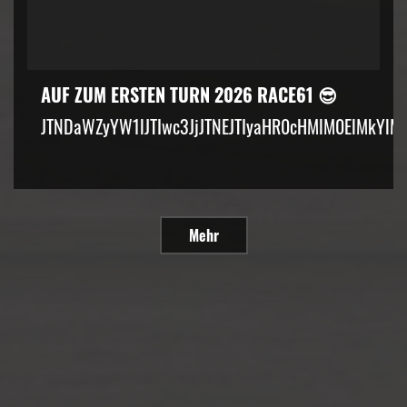
AUF ZUM ERSTEN TURN 2026 RACE61 😎
JTNDaWZyYW1lJTIwc3JjJTNEJTIyaHR0cHMlM0ElMkYlM
Mehr