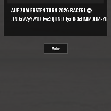
AUF ZUM ERSTEN TURN 2026 RACE61 😎
JTNDaWZyYW1lJTIwc3JjJTNEJTIyaHR0cHMlM0ElMkYlM
Mehr