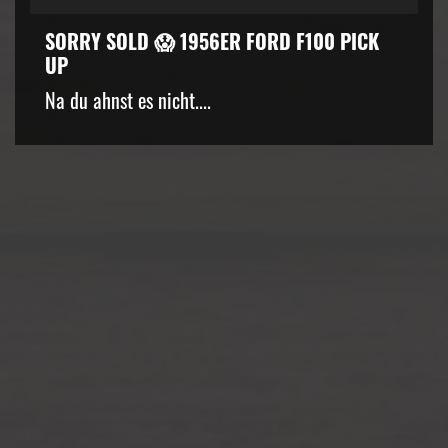
SORRY SOLD 😱 1956ER FORD F100 PICK
UP
kZ3d3cuZmFjZWJvb2suY29tJTJGcGx1Z2lucyUyRnZpZGVvLnB
Na du ahnst es nicht....