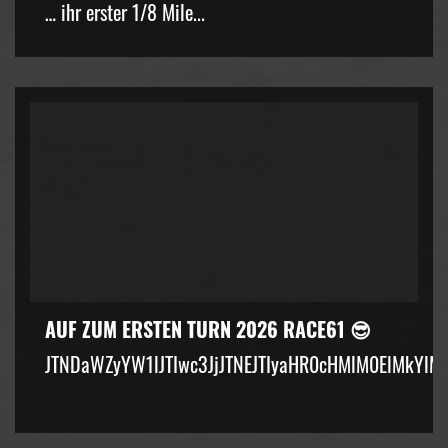
… ihr erster 1/8 Mile...
AUF ZUM ERSTEN TURN 2026 RACE61 😎
JTNDaWZyYW1lJTIwc3JjJTNEJTIyaHR0cHMlM0ElMkYlM