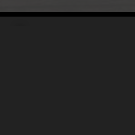
Teilen
Classic Mobile Schettler GmbH
Geschäftsführer Ronny Schettler
Friedrich-Krupp-Str. 14
40764 Langenfeld