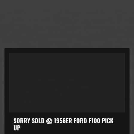
SORRY SOLD 😱 1956ER FORD F100 PICK
UP
kZ3d3cuZmFjZWJvb2suY29tJTJGcGx1Z2lucyUyRnZpZGVvLnB