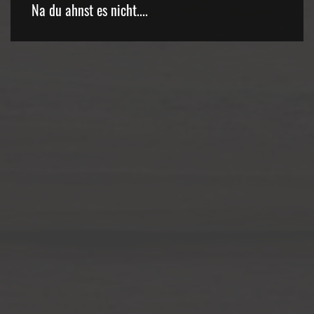
Na du ahnst es nicht....