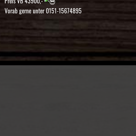
Preis VB 43900,-
Vorab gerne unter 0151-15674895