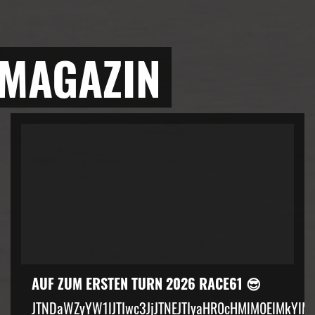
 MAGAZIN
AUF ZUM ERSTEN TURN 2026 RACE61 😎
JTNDaWZyYW1lJTIwc3JjJTNEJTIyaHR0cHMlM0ElMkYlM