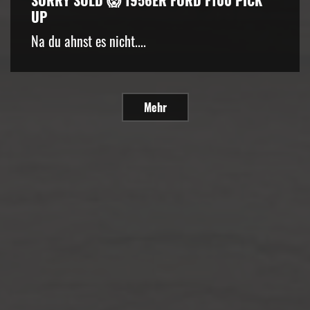
SORRY SOLD 😱 1956ER FORD F100 PICK
UP
Na du ahnst es nicht....
Mehr