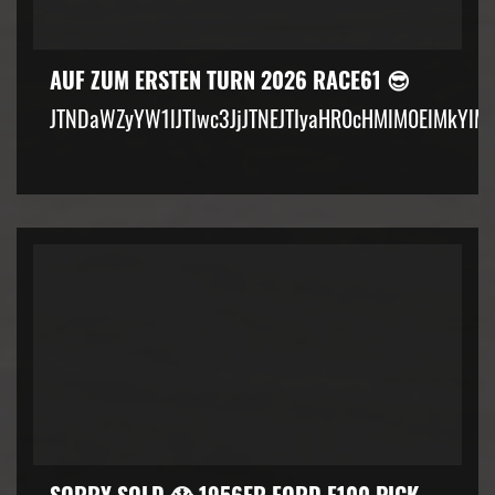
AUF ZUM ERSTEN TURN 2026 RACE61 😎
JTNDaWZyYW1lJTIwc3JjJTNEJTIyaHR0cHMlM0ElMkYlM