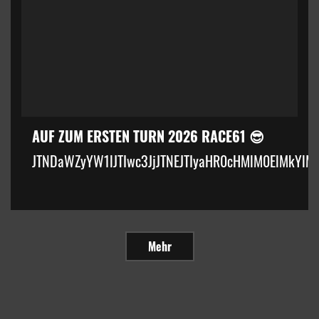
AUF ZUM ERSTEN TURN 2026 RACE61 😎
JTNDaWZyYW1lJTIwc3JjJTNEJTIyaHR0cHMlM0ElMkYlM
Mehr