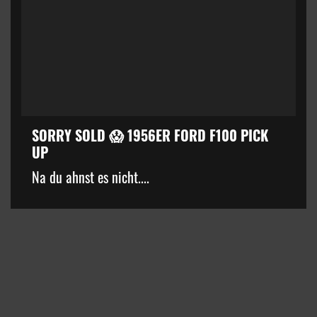
SORRY SOLD 😱 1956ER FORD F100 PICK
UP
kZ3d3cuZmFjZWJvb2suY29tJTJGcGx1Z2lucyUyRnZpZGVvLnB
Na du ahnst es nicht....