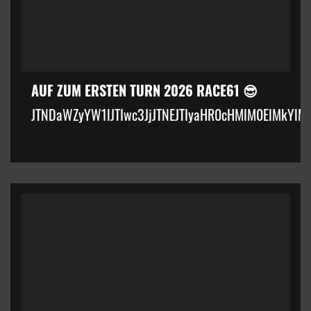
AUF ZUM ERSTEN TURN 2026 RACE61 😎
JTNDaWZyYW1lJTIwc3JjJTNEJTIyaHR0cHMlM0ElMkYlM