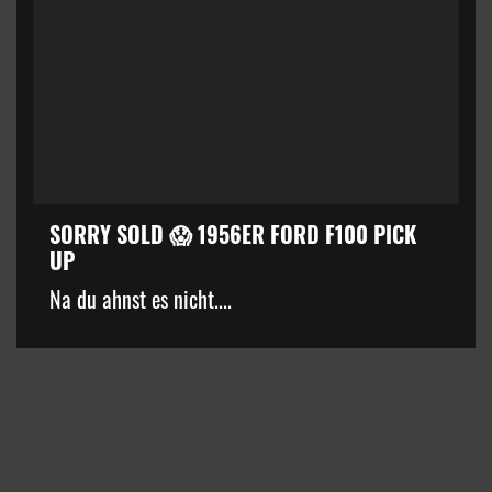
SORRY SOLD 😱 1956ER FORD F100 PICK
UP
kZ3d3cuZmFjZWJvb2suY29tJTJGcGx1Z2lucyUyRnZpZGVvLnB
Na du ahnst es nicht....