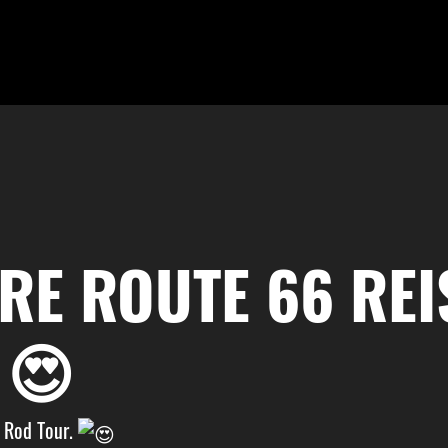
RE ROUTE 66 REIS
 😍
t Rod Tour.