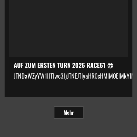
AUF ZUM ERSTEN TURN 2026 RACE61 😎
JTNDaWZyYW1lJTIwc3JjJTNEJTIyaHR0cHMlM0ElMkYlM
Mehr