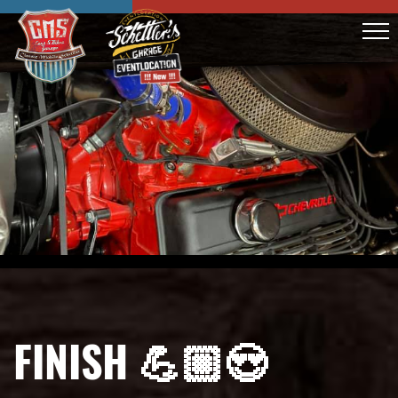
FINISH 💪🏼😍