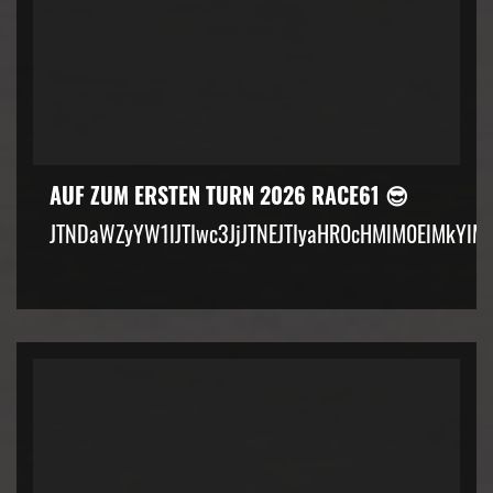
AUF ZUM ERSTEN TURN 2026 RACE61 😎
JTNDaWZyYW1lJTIwc3JjJTNEJTIyaHR0cHMlM0ElMkYlM