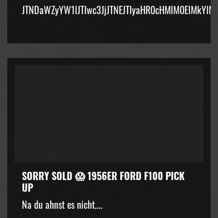
JTNDaWZyYW1lJTIwc3JjJTNEJTIyaHR0cHMlM0ElMkYlM
SORRY SOLD 😱 1956ER FORD F100 PICK
UP
Na du ahnst es nicht....