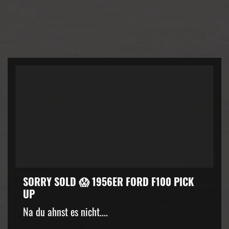
SORRY SOLD 😱 1956ER FORD F100 PICK
UP
kZ3d3cuZmFjZWJvb2suY29tJTJGcGx1Z2lucyUyRnZpZGVvLnB
Na du ahnst es nicht....