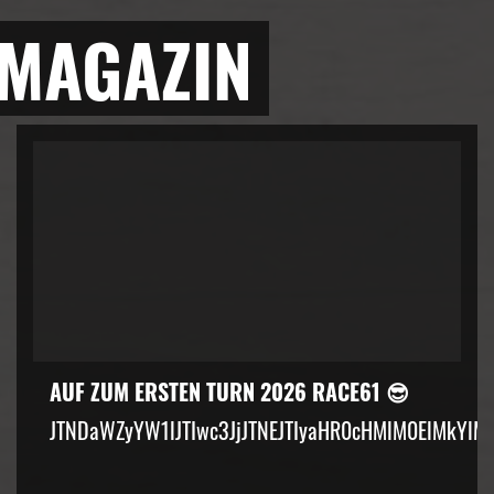
 MAGAZIN
AUF ZUM ERSTEN TURN 2026 RACE61 😎
JTNDaWZyYW1lJTIwc3JjJTNEJTIyaHR0cHMlM0ElMkYlM