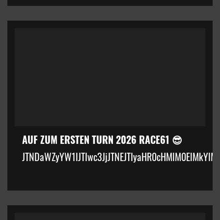
AUF ZUM ERSTEN TURN 2026 RACE61 😎
JTNDaWZyYW1lJTIwc3JjJTNEJTIyaHR0cHMlM0ElMkYlM