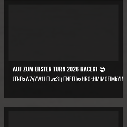
AUF ZUM ERSTEN TURN 2026 RACE61 😎
JTNDaWZyYW1lJTIwc3JjJTNEJTIyaHR0cHMlM0ElMkYlM