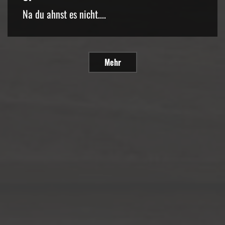
Na du ahnst es nicht....
Mehr