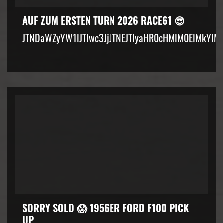
AUF ZUM ERSTEN TURN 2026 RACE61 😎
JTNDaWZyYW1lJTIwc3JjJTNEJTIyaHR0cHMlM0ElMkYlM
SORRY SOLD 😱 1956ER FORD F100 PICK
UP