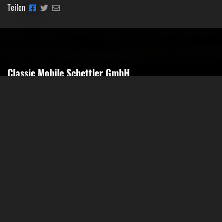
Teilen
Classic Mobile Schettler GmbH
Geschäftsführer Ronny Schettler
Friedrich-Krupp-Str. 14
40764 Langenfeld
Tel.: 02173-9400690
Fax: 02173-9400691
Mobil: 0151-15674895
Email: info@classic-mobile-schettler.com