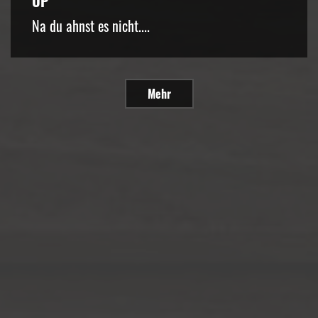
UP
Na du ahnst es nicht....
Mehr