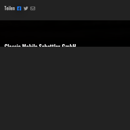
Teilen
Classic Mobile Schettler GmbH
Geschäftsführer Ronny Schettler
Friedrich-Krupp-Str. 14
40764 Langenfeld
Tel.: 02173-9400690
Fax: 02173-9400691
Mobil: 0151-15674895
Email: info@classic-mobile-schettler.com