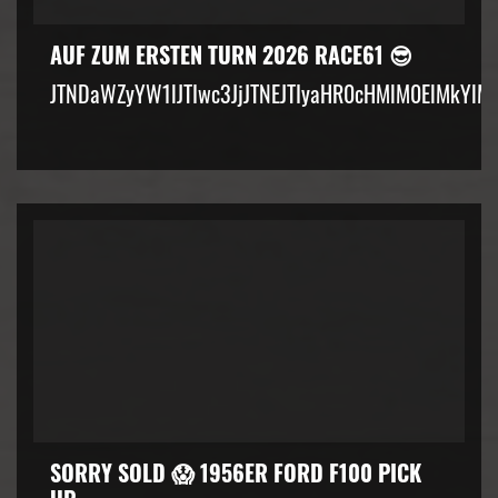
AUF ZUM ERSTEN TURN 2026 RACE61 😎
JTNDaWZyYW1lJTIwc3JjJTNEJTIyaHR0cHMlM0ElMkYlM
SORRY SOLD 😱 1956ER FORD F100 PICK