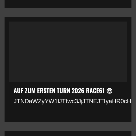
AUF ZUM ERSTEN TURN 2026 RACE61 😎
JTNDaWZyYW1lJTIwc3JjJTNEJTIyaHR0cHM