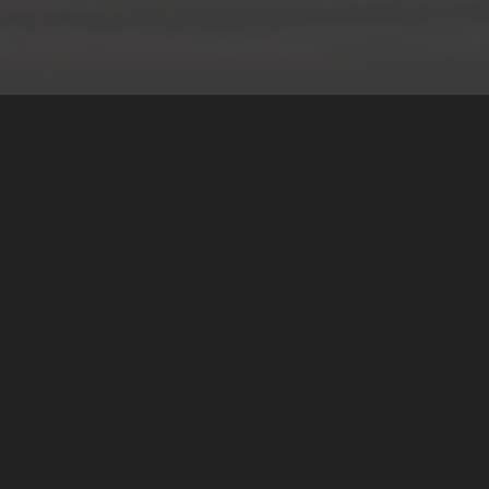
Teilen
Classic Mobile Schettler GmbH
Geschäftsführer Ronny Schettler
Friedrich-Krupp-Str. 14
40764 Langenfeld