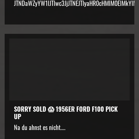
JTNDaWZyYW1lJTIwc3JjJTNEJTIyaHR0cHMlM0ElMkYlM
SORRY SOLD 😱 1956ER FORD F100 PICK
UP
Na du ahnst es nicht....