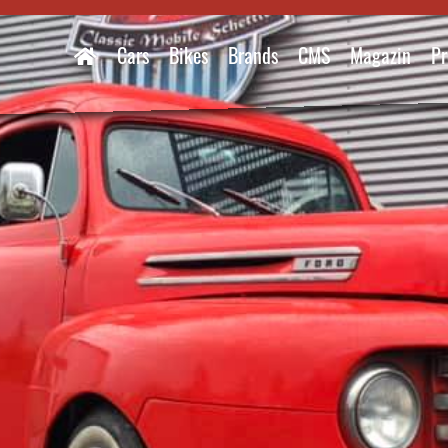
Cars
Bikes
Brands
CMS
Magazin
Pr