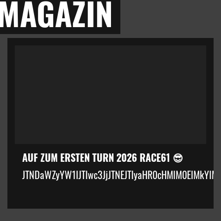
 MAGAZIN
AUF ZUM ERSTEN TURN 2026 RACE61 😎
JTNDaWZyYW1lJTIwc3JjJTNEJTIyaHR0cHMlM0ElMkYlM