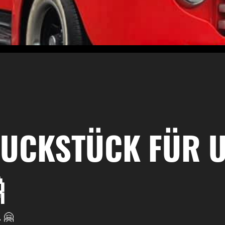
MUCKSTÜCK FÜR 

. 🤗