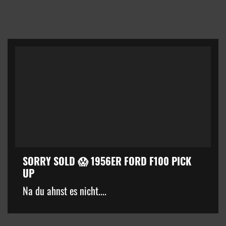
SORRY SOLD 😱 1956ER FORD F100 PICK
UP
kZ3d3cuZmFjZWJvb2suY29tJTJGcGx1Z2lucyUyRnZpZGVvLnB
Na du ahnst es nicht....