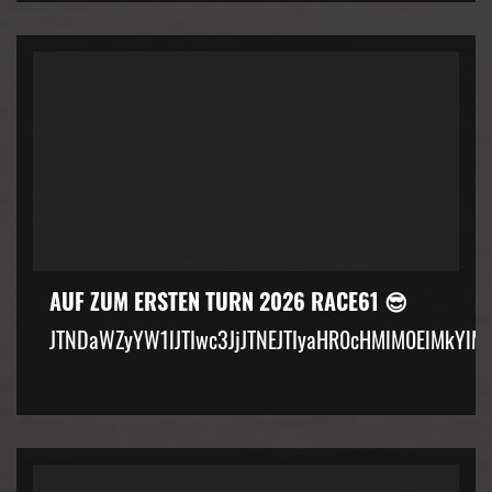
AUF ZUM ERSTEN TURN 2026 RACE61 😎
JTNDaWZyYW1lJTIwc3JjJTNEJTIyaHR0cHMlM0ElMkYlM