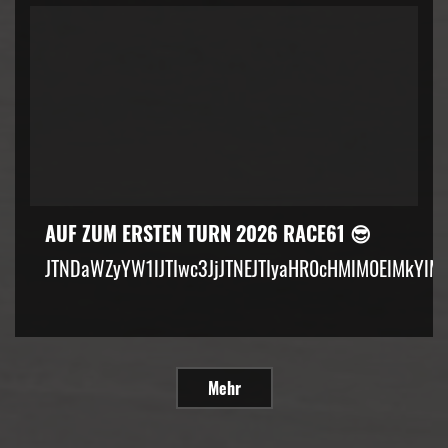
AUF ZUM ERSTEN TURN 2026 RACE61 😎
JTNDaWZyYW1lJTIwc3JjJTNEJTIyaHR0cHMlM0ElMkYlM
Mehr