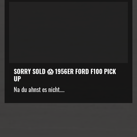
SORRY SOLD 😱 1956ER FORD F100 PICK
UP
kZ3d3cuZmFjZWJvb2suY29tJTJGcGx1Z2lucyUyRnZpZGVvLnB
Na du ahnst es nicht....