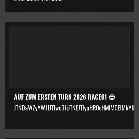
AUF ZUM ERSTEN TURN 2026 RACE61 😎
JTNDaWZyYW1lJTIwc3JjJTNEJTIyaHR0cHMlM0ElMkYlM