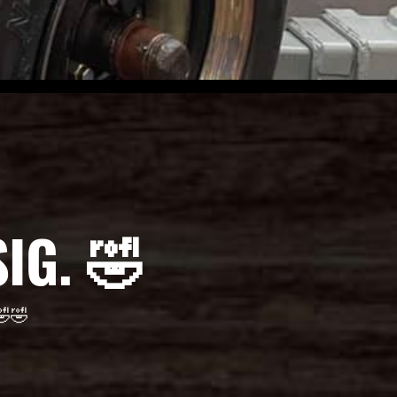
IG. 🤣
🤣🤣