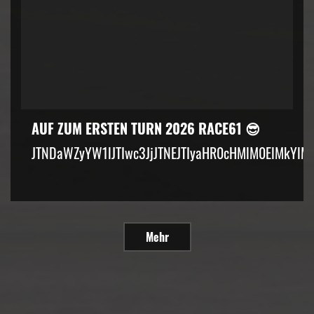
AUF ZUM ERSTEN TURN 2026 RACE61 😎
JTNDaWZyYW1lJTIwc3JjJTNEJTIyaHR0cHMlM0ElMkYlM
Mehr