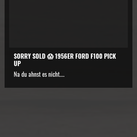
SORRY SOLD 😱 1956ER FORD F100 PICK
UP
kZ3d3cuZmFjZWJvb2suY29tJTJGcGx1Z2lucyUyRnZpZGVvLnB
Na du ahnst es nicht....