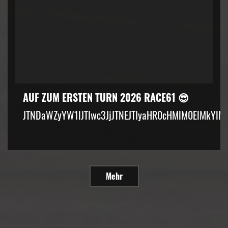
AUF ZUM ERSTEN TURN 2026 RACE61 😎
JTNDaWZyYW1lJTIwc3JjJTNEJTIyaHR0cHMlM0ElMkYlM
Mehr