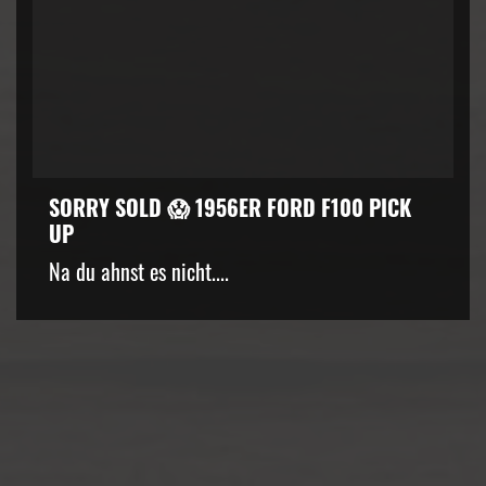
SORRY SOLD 😱 1956ER FORD F100 PICK
UP
kZ3d3cuZmFjZWJvb2suY29tJTJGcGx1Z2lucyUyRnZpZGVvLnB
Na du ahnst es nicht....