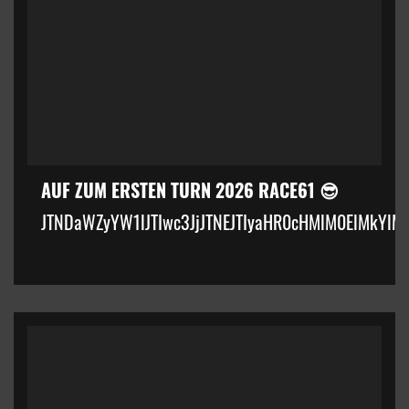
AUF ZUM ERSTEN TURN 2026 RACE61 😎
JTNDaWZyYW1lJTIwc3JjJTNEJTIyaHR0cHMlM0ElMkYlM