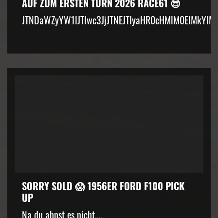
AUF ZUM ERSTEN TURN 2026 RACE61 😎
JTNDaWZyYW1lJTIwc3JjJTNEJTIyaHR0cHMlM0ElMkYlM
SORRY SOLD 😱 1956ER FORD F100 PICK
UP
Na du ahnst es nicht....