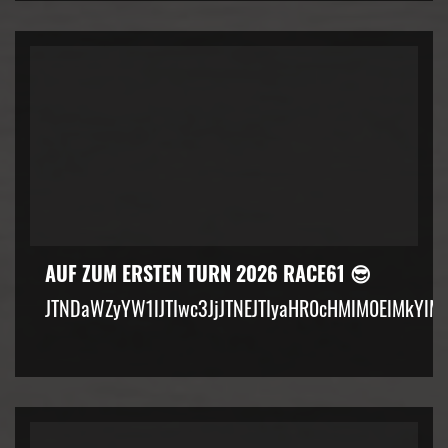
AUF ZUM ERSTEN TURN 2026 RACE61 😎
JTNDaWZyYW1lJTIwc3JjJTNEJTIyaHR0cHMlM0ElMkYlM