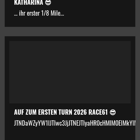
KATHARINA 😎
… ihr erster 1/8 Mile...
AUF ZUM ERSTEN TURN 2026 RACE61 😎
JTNDaWZyYW1lJTIwc3JjJTNEJTIyaHR0cHMlM0ElMkYlM