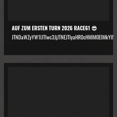
AUF ZUM ERSTEN TURN 2026 RACE61 😎
JTNDaWZyYW1lJTIwc3JjJTNEJTIyaHR0cHMlM0ElMkYlM