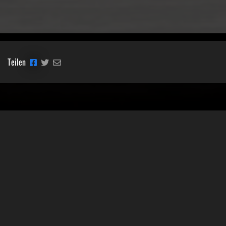
Teilen
Classic Mobile Schettler GmbH
Geschäftsführer Ronny Schettler
Friedrich-Krupp-Str. 14
40764 Langenfeld
Tel.: 02173-9400690