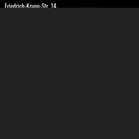
Friedrich-Krupp-Str. 14
40764 Langenfeld
Tel.: 02173-9400690
Fax: 02173-9400691
Mobil: 0151-15674895
Email: info@classic-mobile-schettler.com
Öffnungszeiten
Mo-Fr 13-18 Uhr (nur nach Vereinbarung)
Sa geschlossen
Oder Terminvereinbarung