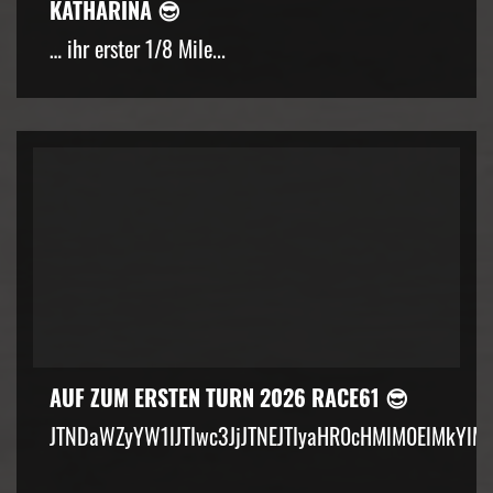
KATHARINA 😎
… ihr erster 1/8 Mile...
AUF ZUM ERSTEN TURN 2026 RACE61 😎
JTNDaWZyYW1lJTIwc3JjJTNEJTIyaHR0cHMlM0ElMkYlM