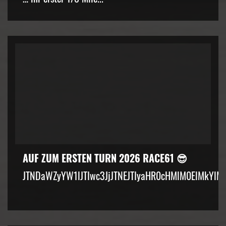
AUF ZUM ERSTEN TURN 2026 RACE61 😎
JTNDaWZyYW1lJTIwc3JjJTNEJTIyaHR0cHMlM0ElMkYlM