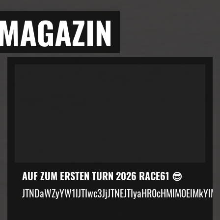
 MAGAZIN
AUF ZUM ERSTEN TURN 2026 RACE61 😎
JTNDaWZyYW1lJTIwc3JjJTNEJTIyaHR0cHMlM0ElMkYlM