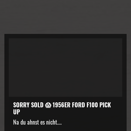
SORRY SOLD 😱 1956ER FORD F100 PICK
UP
kZ3d3cuZmFjZWJvb2suY29tJTJGcGx1Z2lucyUyRnZpZGVvLnB
Na du ahnst es nicht....