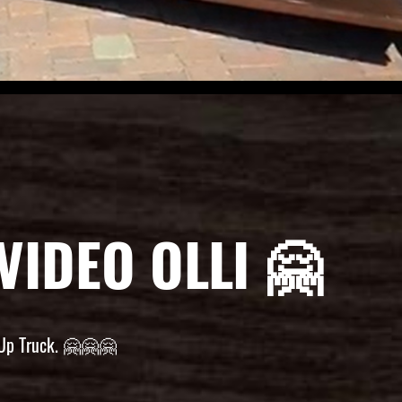
VIDEO OLLI 🤗
 Up Truck. 🤗🤗🤗