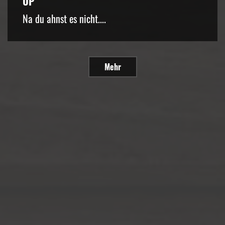
UP
Na du ahnst es nicht....
Mehr