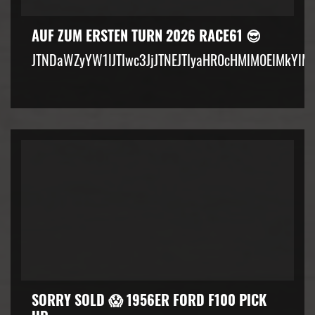
AUF ZUM ERSTEN TURN 2026 RACE61 😎
JTNDaWZyYW1lJTIwc3JjJTNEJTIyaHR0cHMlM0ElMkYlM
SORRY SOLD 😱 1956ER FORD F100 PICK