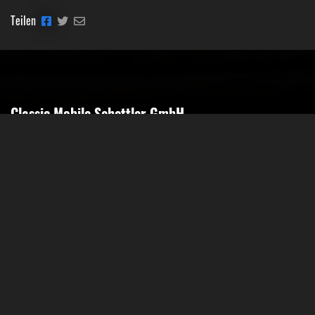
Teilen
Classic Mobile Schettler GmbH
Geschäftsführer Ronny Schettler
Friedrich-Krupp-Str. 14
40764 Langenfeld
Tel.: 02173-9400690
Fax: 02173-9400691
Mobil: 0151-15674895
Email: info@classic-mobile-schettler.com