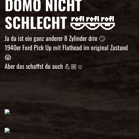
DOMO NICHT
SCHLECHT 🤣🤣🤣
Ja da ist ein ganz anderer 8 Zylinder drin 🙄
1940er Ford Pick Up mit Flathead im original Zustand
😱
Aber das schaffst du auch 💪🏼☺️