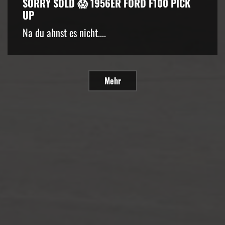
SORRY SOLD 😱 1956ER FORD F100 PICK
UP
Na du ahnst es nicht....
Mehr