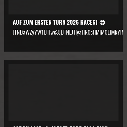
AUF ZUM ERSTEN TURN 2026 RACE61 😎
JTNDaWZyYW1lJTIwc3JjJTNEJTIyaHR0cHMlM0ElMkYlM