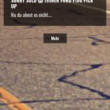
SORRY SOLD 😱 1956ER FORD F100 PICK
UP
Na du ahnst es nicht....
Mehr