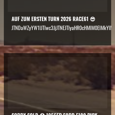
AUF ZUM ERSTEN TURN 2026 RACE61 😎
JTNDaWZyYW1lJTIwc3JjJTNEJTIyaHR0cHMlM0ElMkYlM