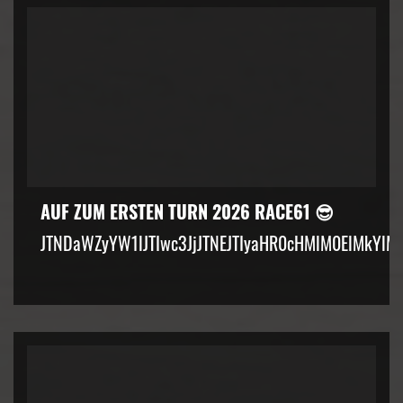
AUF ZUM ERSTEN TURN 2026 RACE61 😎
JTNDaWZyYW1lJTIwc3JjJTNEJTIyaHR0cHMlM0ElMkYlM