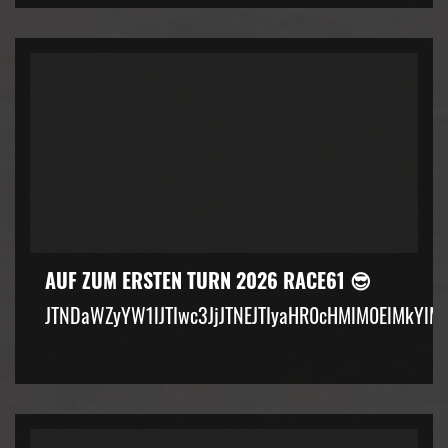
AUF ZUM ERSTEN TURN 2026 RACE61 😎
JTNDaWZyYW1lJTIwc3JjJTNEJTIyaHR0cHMlM0ElMkYlM