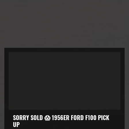
SORRY SOLD 😱 1956ER FORD F100 PICK
UP
kZ3d3cuZmFjZWJvb2suY29tJTJGcGx1Z2lucyUyRnZpZGVvLnB