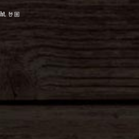
cht.
🤘🏼