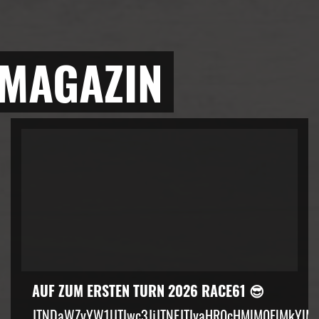
 MAGAZIN
AUF ZUM ERSTEN TURN 2026 RACE61 😎
JTNDaWZyYW1lJTIwc3JjJTNEJTIyaHR0cHMlM0ElMkYlM