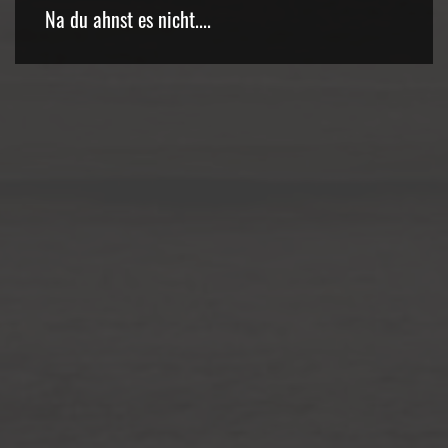
Na du ahnst es nicht....