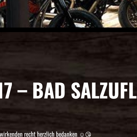
7 – BAD SALZUF
twirkenden recht herzlich bedanken
☺️
😘