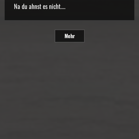
Na du ahnst es nicht....
Mehr