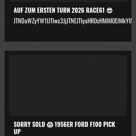
AUF ZUM ERSTEN TURN 2026 RACE61 😎
JTNDaWZyYW1lJTIwc3JjJTNEJTIyaHR0cHMlM0ElMkYlM
SORRY SOLD 😱 1956ER FORD F100 PICK
UP